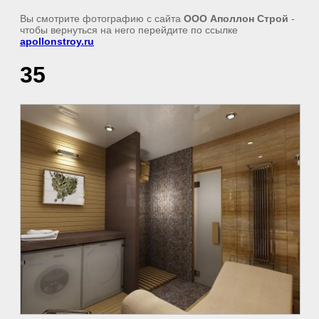
Вы смотрите фотографию с сайта
ООО Аполлон Строй
-
чтобы вернуться на него перейдите по ссылке
apollonstroy.ru
35